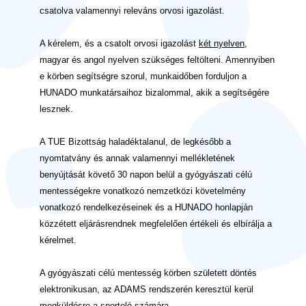
csatolva valamennyi releváns orvosi igazolást.
A kérelem, és a csatolt orvosi igazolást
két nyelven
,
magyar és angol nyelven szükséges feltölteni. Amennyiben
e körben segítségre szorul, munkaidőben forduljon a
HUNADO munkatársaihoz bizalommal, akik a segítségére
lesznek.
A TUE Bizottság haladéktalanul, de legkésőbb a
nyomtatvány és annak valamennyi mellékletének
benyújtását követő 30 napon belül a gyógyászati célú
mentességekre vonatkozó nemzetközi követelmény
vonatkozó rendelkezéseinek és a HUNADO honlapján
közzétett eljárásrendnek megfelelően értékeli és elbírálja a
kérelmet.
A gyógyászati célú mentesség körben született döntés
elektronikusan, az ADAMS rendszerén keresztül kerül
megküldésre a sportoló számára.