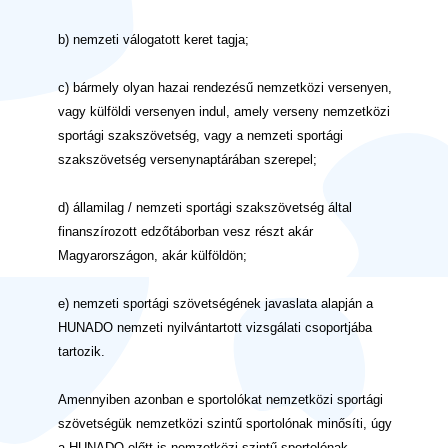
b) nemzeti válogatott keret tagja;
c) bármely olyan hazai rendezésű nemzetközi versenyen,
vagy külföldi versenyen indul, amely verseny nemzetközi
sportági szakszövetség, vagy a nemzeti sportági
szakszövetség versenynaptárában szerepel;
d) államilag / nemzeti sportági szakszövetség által
finanszírozott edzőtáborban vesz részt akár
Magyarországon, akár külföldön;
e) nemzeti sportági szövetségének javaslata alapján a
HUNADO nemzeti nyilvántartott vizsgálati csoportjába
tartozik.
Amennyiben azonban e sportolókat nemzetközi sportági
szövetségük nemzetközi szintű sportolónak minősíti, úgy
a HUNADO előtt is nemzetközi szintű sportolónak