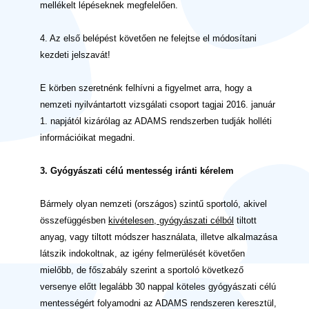
mellékelt lépéseknek megfelelően.
4. Az első belépést követően ne felejtse el módosítani
kezdeti jelszavát!
E körben szeretnénk felhívni a figyelmet arra, hogy a
nemzeti nyilvántartott vizsgálati csoport tagjai 2016. január
1. napjától kizárólag az ADAMS rendszerben tudják holléti
információikat megadni.
3. Gyógyászati célú mentesség iránti kérelem
Bármely olyan nemzeti (országos) szintű sportoló, akivel
összefüggésben
kivételesen, gyógyászati célból
tiltott
anyag, vagy tiltott módszer használata, illetve alkalmazása
látszik indokoltnak, az igény felmerülését követően
mielőbb, de főszabály szerint a sportoló következő
versenye előtt legalább 30 nappal köteles gyógyászati célú
mentességért folyamodni az ADAMS rendszeren keresztül,