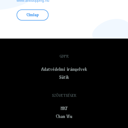
www.antidopping.hu
Címlap
GDPR
Adatvédelmi irányelvek
Sütik
SZÖVETSÉGEK
HKF
Chan Wu