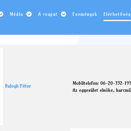
Média
A csapat
Események
Elérhetőség
Mobiltelefon: 06-20-332-19
Balogh Péter
Az egyesület elnöke, harcm