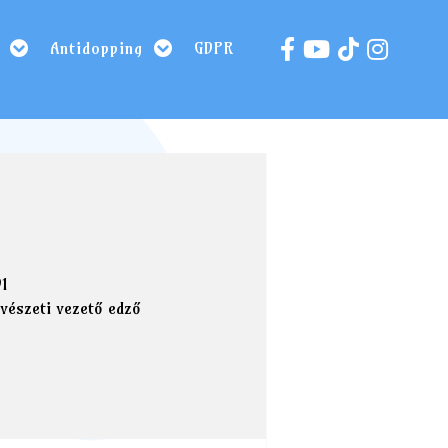
Antidopping
GDPR
91
űvészeti vezető edző