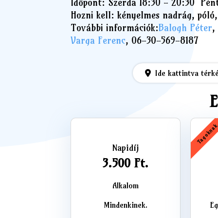
Időpont: Szerda 18:30 - 20:30 
Hozni kell: kényelmes nadrág, póló,
További információk:
Balogh Péter
,
Varga Ferenc
, 06-30-569-8187
Ide kattintva térk
E
Tagokna
Napidíj
3.500 Ft.
Alkalom
Mindenkinek.
Eg