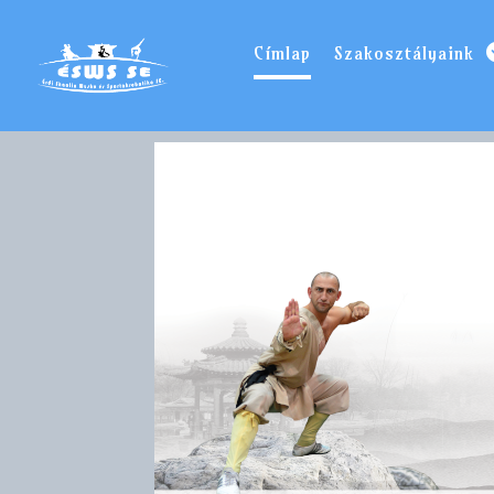
Címlap
Szakosztályaink