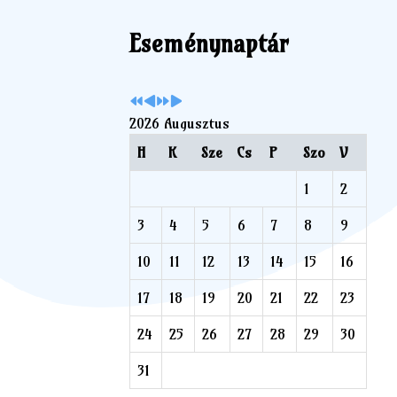
év
hónap
év
hónap
Eseménynaptár
2026 Augusztus
H
K
Sze
Cs
P
Szo
V
1
2
3
4
5
6
7
8
9
10
11
12
13
14
15
16
17
18
19
20
21
22
23
24
25
26
27
28
29
30
31