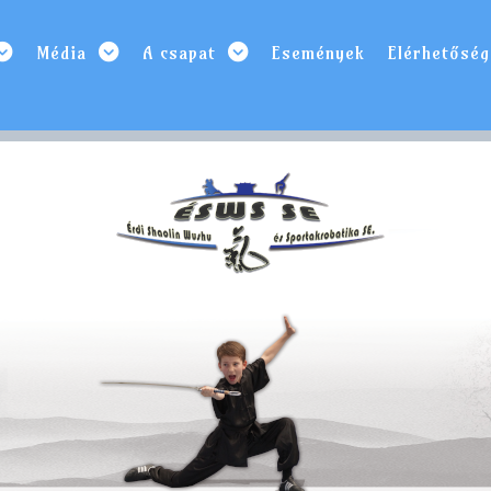
Média
A csapat
Események
Elérhetőség