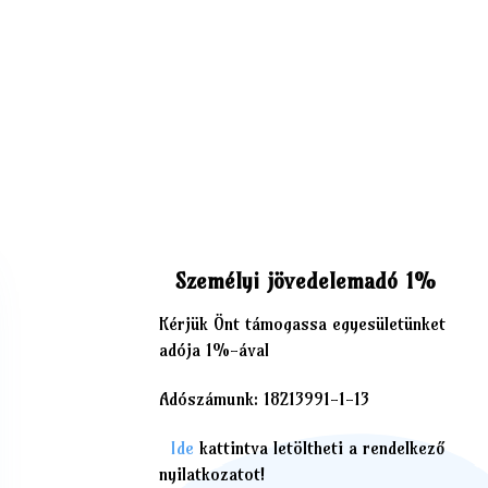
Személyi jövedelemadó 1%
Kérjük Önt támogassa egyesületünket
adója 1%-ával
Adószámunk: 18213991-1-13
Ide
kattintva letöltheti a rendelkező
nyilatkozatot!