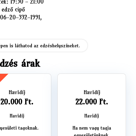
Péntek: 19:30 - 21:00
 edző cipő
 06-20-332-1991,
épen is láthatod az edzéshelyszíneket.
dzés árak
k
Havidíj
Havidíj
20.000 Ft.
22.000 Ft.
Havidíj
Havidíj
yesületi tagoknak.
Ha nem vagy tagja
egyesületünknek.