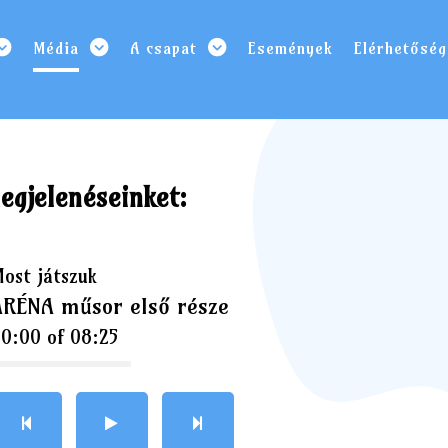
Média
A csapat
Események
Elérhetőség
megjelenéseinket:
ost játszuk
ARÉNA műsor első része
00:00
of
08:25