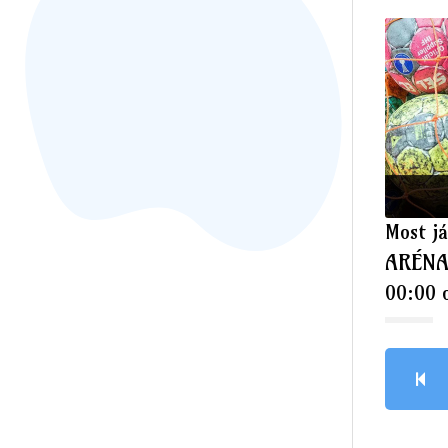
Most já
ARÉNA
00:00