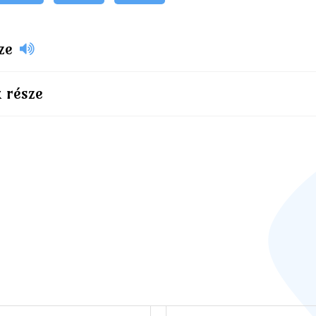
ze
 része