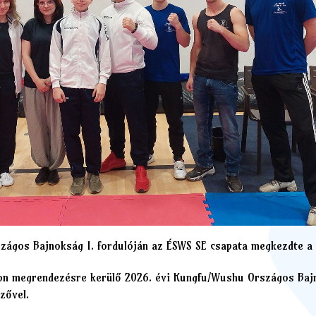
zágos Bajnokság I. fordulóján az ÉSWS SE csapata megkezdte a
on megrendezésre kerülő 2026. évi Kungfu/Wushu Országos Bajno
yzővel.