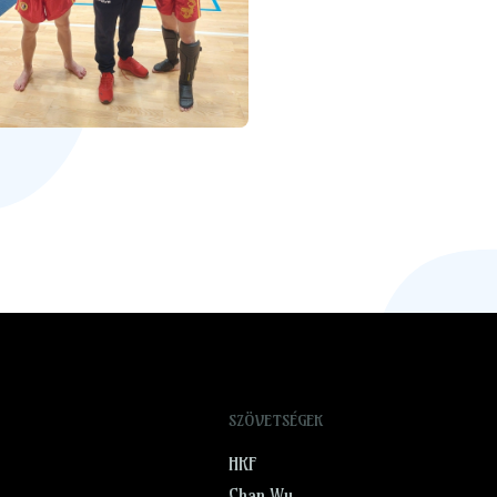
SZÖVETSÉGEK
HKF
Chan Wu