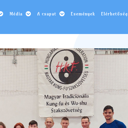
Média
A csapat
Események
Elérhetőség