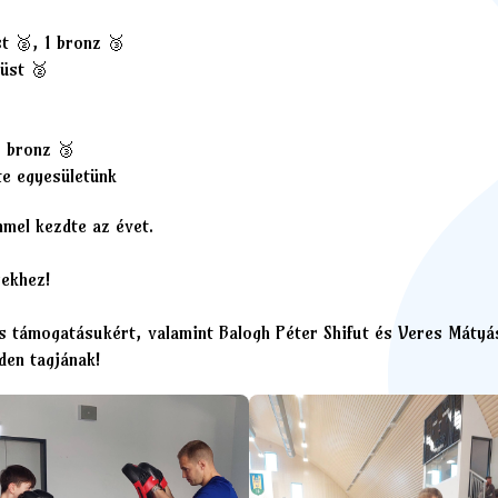
t 🥈, 1 bronz 🥉
üst 🥈
1 bronz 🥉
te egyesületünk
mmel kezdte az évet.
yekhez!
os támogatásukért, valamint Balogh Péter Shifut és Veres Mátyás
den tagjának!