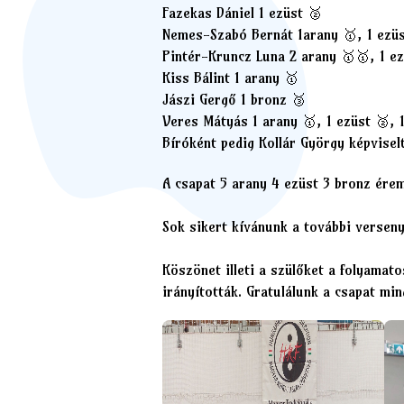
Fazekas Dániel 1 ezüst 🥈
Nemes-Szabó Bernát 1arany 🥇, 1 ezüs
Pintér-Kruncz Luna 2 arany 🥇🥇, 1 ez
Kiss Bálint 1 arany 🥇
Jászi Gergő 1 bronz 🥉
Veres Mátyás 1 arany 🥇, 1 ezüst 🥈, 
Bíróként pedig
Kollár György
képvisel
A csapat 5 arany 4 ezüst 3 bronz ére
Sok sikert kívánunk a további versen
Köszönet illeti a szülőket a folyamat
irányították. Gratulálunk a csapat min