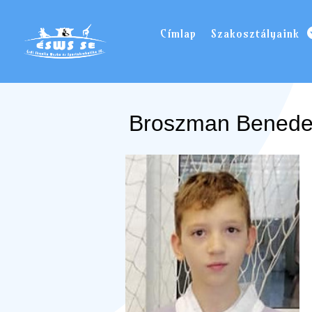
Címlap
Szakosztályaink
Broszman Bened