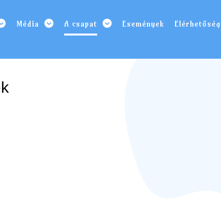
Média
A csapat
Események
Elérhetőség
ek