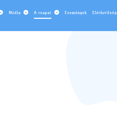
Média
A csapat
Események
Elérhetőség