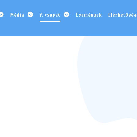
Média
A csapat
Események
Elérhetőség