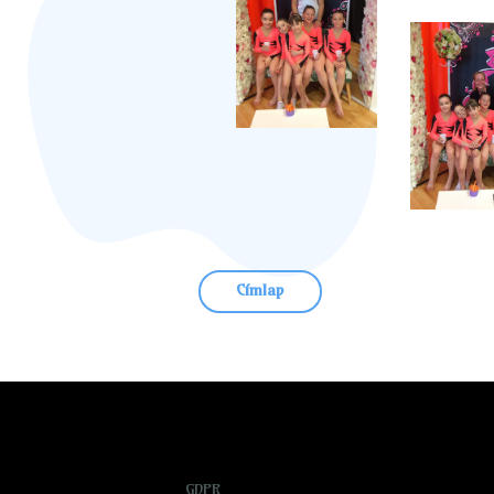
Címlap
GDPR