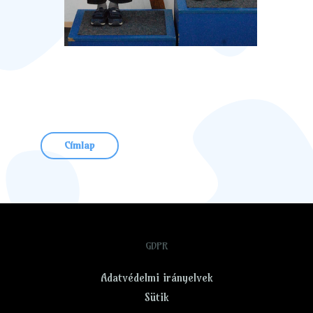
Címlap
GDPR
Adatvédelmi irányelvek
Sütik